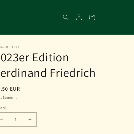
Einloggen
Warenkorb
INGUT HERKE
023er Edition
erdinand Friedrich
ormaler
8,50 EUR
eis
l. Steuern.
zahl
Verringere
Erhöhe
die
die