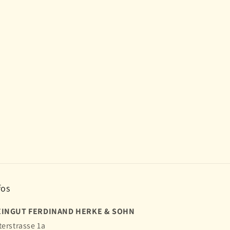
.
fos
INGUT FERDINAND HERKE & SOHN
terstrasse 1a