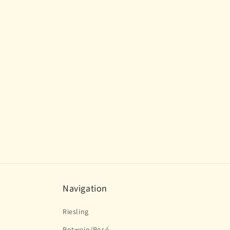
Modal
öffnen
Navigation
Riesling
Rotwein/Rosé