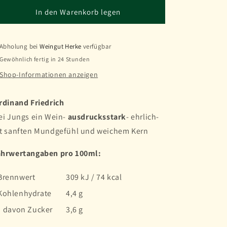
Menge
Menge
für
für
In den Warenkorb legen
2023er
2023er
Edition
Edition
Ferdinand
Ferdinand
Abholung bei
Weingut Herke
verfügbar
Friedrich
Friedrich
Gewöhnlich fertig in 24 Stunden
Shop-Informationen anzeigen
rdinand Friedrich
ei Jungs ein Wein-
ausdrucksstark
- ehrlich-
t sanften Mundgefühl und weichem Kern
hrwertangaben pro 100ml:
Brennwert
309 kJ / 74 kcal
Kohlenhydrate
4,4 g
davon Zucker
3,6 g