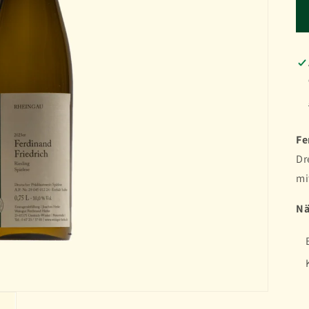
Fe
Dr
mi
Nä