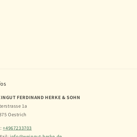
.
fos
INGUT FERDINAND HERKE & SOHN
terstrasse 1a
375 Oestrich
l:
+4967233703
Mail:
info@weingut-herke.de