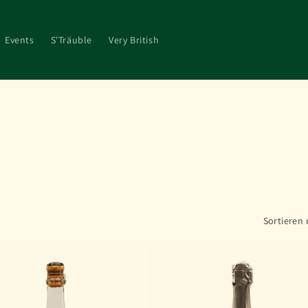
Events
S'Träuble
Very British
Sortieren 