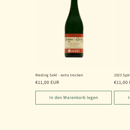
r
i
e
:
Riesling Sekt - extra trocken
2023 Spä
Normaler
€11,00 EUR
Normal
€11,00
Preis
Preis
In den Warenkorb legen