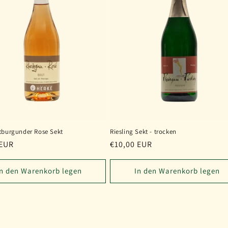
tburgunder Rose Sekt
Riesling Sekt - trocken
er
 EUR
Normaler
€10,00 EUR
Preis
In den Warenkorb legen
In den Warenkorb legen