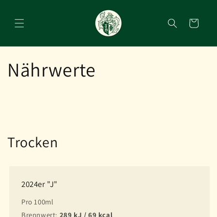
Direkt
zum
Inhalt
Warenkorb
Nährwerte
Trocken
2024er "J"
Pro 100ml
Brennwert:
289 kJ / 69 kcal